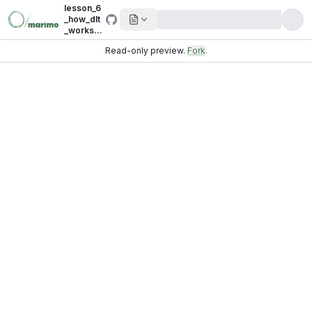
lesson_6
_how_dlt
_works.p
y
Read-only preview.
Fork
.